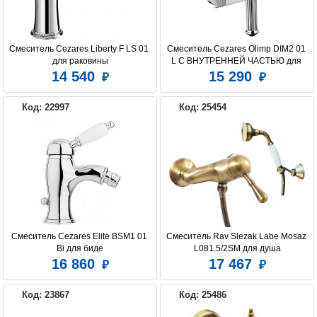
Смеситель Cezares Liberty F LS 01 
Смеситель Cezares Olimp DIM2 01 
для раковины
L С ВНУТРЕННЕЙ ЧАСТЬЮ для 
душа
14 540
15 290
Код: 22997
Код: 25454
Смеситель Cezares Elite BSM1 01 
Смеситель Rav Slezak Labe Mosaz 
Bi для биде
L081.5/2SM для душа
16 860
17 467
Код: 23867
Код: 25486