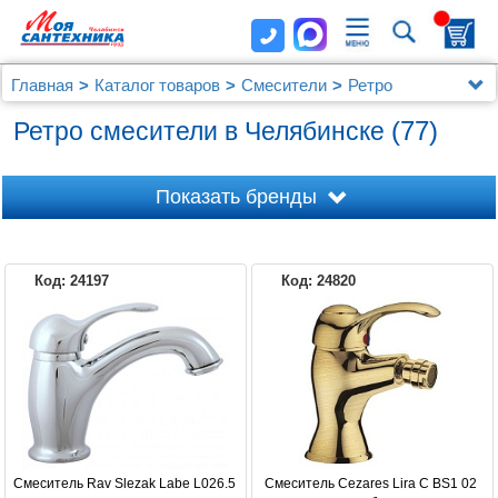
Главная
Каталог товаров
Смесители
Ретро
(77)
Ретро смесители в Челябинске
Показать бренды
Код: 24197
Код: 24820
CEZARES
HANSGROHE
BOSSINI
LEMARK
RAV SLEZAK
Смеситель Rav Slezak Labe L026.5 
Смеситель Cezares Lira C BS1 02 