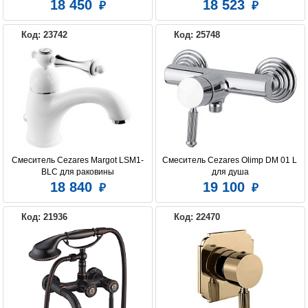
раковины
18 450
18 523
Код: 23742
Код: 25748
Смеситель Cezares Margot LSM1-
Смеситель Cezares Olimp DM 01 L 
BLC для раковины
для душа
18 840
19 100
Код: 21936
Код: 22470