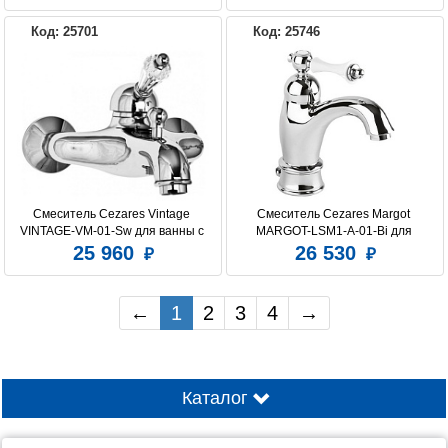
Код: 25701
Код: 25746
Смеситель Cezares Vintage 
Смеситель Cezares Margot 
VINTAGE-VM-01-Sw для ванны с 
MARGOT-LSM1-A-01-Bi для 
душем
раковины
25 960
26 530
←
1
2
3
4
→
Каталог