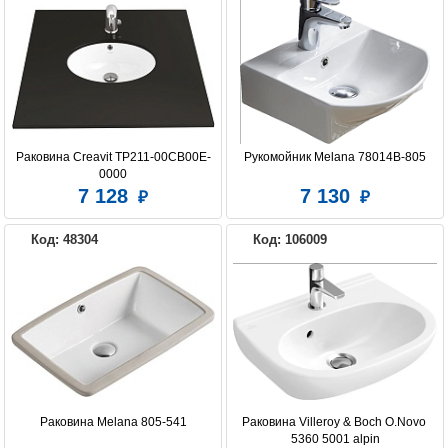
Раковина Creavit TP211-00CB00E-
Рукомойник Melana 78014B-805
0000
7 128
7 130
Код: 48304
Код: 106009
Раковина Melana 805-541
Раковина Villeroy & Boch O.Novo 
5360 5001 alpin