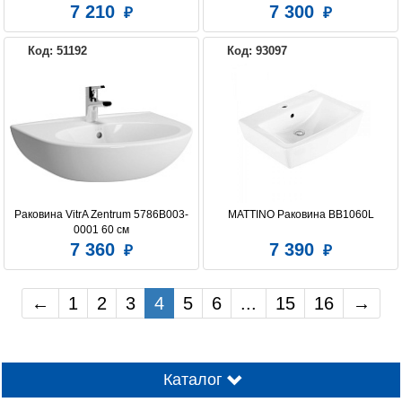
7 210
7 300
Код: 51192
Код: 93097
Раковина VitrA Zentrum 5786B003-
MATTINO Раковина BB1060L
0001 60 см
7 360
7 390
←
1
2
3
4
5
6
...
15
16
→
Каталог