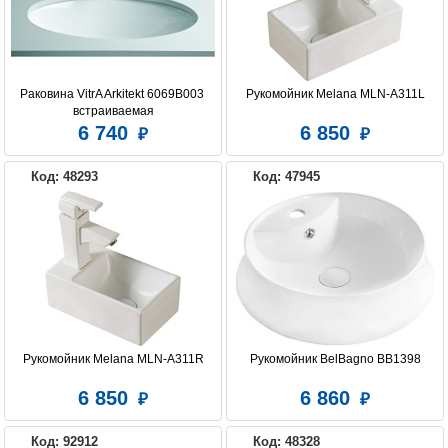
ЭСТЕТ
Раковина VitrA Arkitekt 6069B003 
Рукомойник Melana MLN-A311L
встраиваемая
6 740
6 850
Код: 48293
Код: 47945
Рукомойник Melana MLN-A311R
Рукомойник BelBagno BB1398
6 850
6 860
Код: 92912
Код: 48328