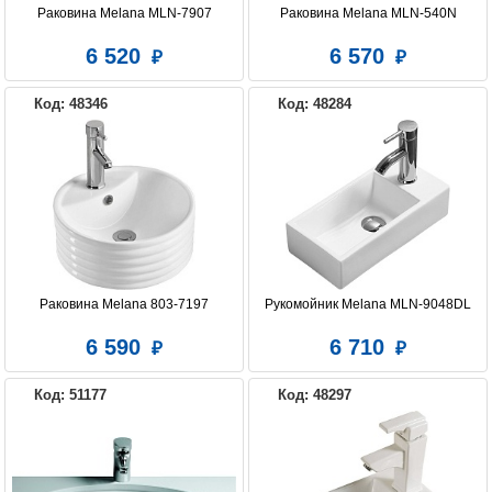
Раковина Melana MLN-7907
Раковина Melana MLN-540N
6 520
6 570
EXCELLENT
DURAVIT
GROHE
Код: 48346
Код: 48284
HATRIA
IDEAL STANDARD
JIKA
KERAMA MARAZZI
KIROVIT
MELANA
Раковина Melana 803-7197
Рукомойник Melana MLN-9048DL
6 590
6 710
ORANGE
ROCA
SANTEK
Код: 51177
Код: 48297
SEREL
VILLEROY & BOCH
VITRA