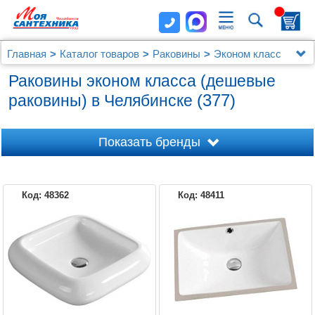
Главная
Каталог товаров
Раковины
Эконом класс
Раковины эконом класса (дешевые
(377)
раковины) в Челябинске
Показать бренды
Код: 48362
Код: 48411
AM.PM
JACOB DELAFON
AQUANET
AZARIO
BELBAGNO
AQWELLA
CERSANIT
CREAVIT
BIEN