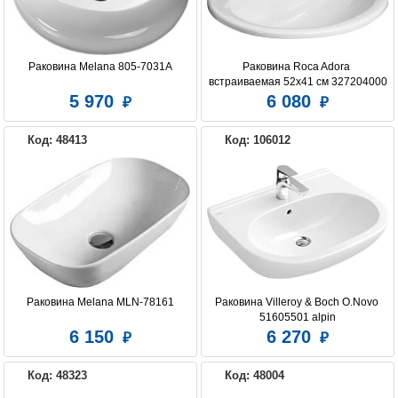
Раковина Melana 805-7031A
Раковина Roca Adora 
встраиваемая 52x41 см 327204000
5 970
6 080
Код: 48413
Код: 106012
Раковина Melana MLN-78161
Раковина Villeroy & Boch O.Novo 
51605501 alpin
6 150
6 270
Код: 48323
Код: 48004