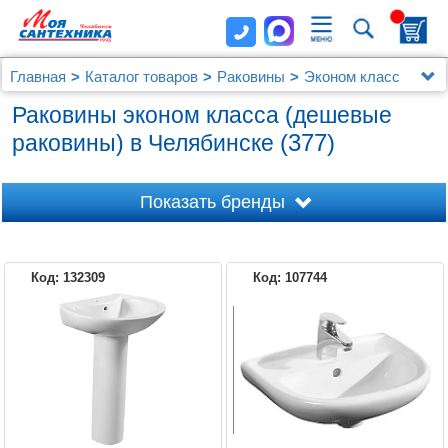
Главная
Каталог товаров
Раковины
Эконом класс
Раковины эконом класса (дешевые
(377)
раковины) в Челябинске
Показать бренды
Код: 132309
Код: 107744
AM.PM
JACOB DELAFON
AQUANET
AZARIO
BELBAGNO
AQWELLA
CERSANIT
CREAVIT
BIEN