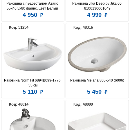
Раковина с пьедесталом Azario 
Раковина Jika Deep by Jika 60 
55х46.5х80 фаянс, цвет Белый 
8106130001049
(AZ3007)
4 950
4 990
EXCELLENT
DURAVIT
GROHE
Код: 51254
Код: 48316
HATRIA
IDEAL STANDARD
JIKA
KERAMA MARAZZI
KIROVIT
MELANA
Раковина Norm Fit 6894B099-1776 
Раковина Melana 805-540 (6006)
55 см
5 110
5 450
ORANGE
ROCA
SANTEK
Код: 48014
Код: 48099
SEREL
VILLEROY & BOCH
VITRA