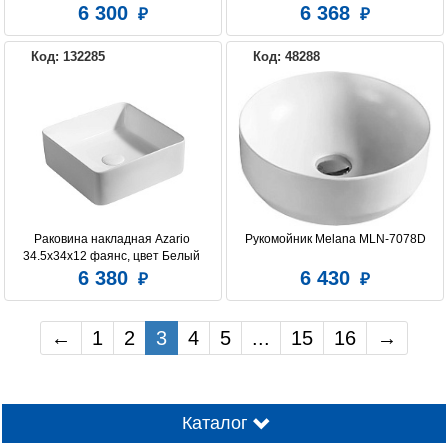
6 300
6 368
Код: 132285
Код: 48288
Раковина накладная Azario 
Рукомойник Melana MLN-7078D
34.5х34х12 фаянс, цвет Белый 
(AZ41314)
6 380
6 430
←
1
2
3
4
5
...
15
16
→
Каталог