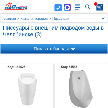
Главная
Каталог товаров
Писсуары
Писсуары с внешним подводом воды
Писсуары с внешним подводом воды в
(3)
Челябинске
Показать бренды
Код: 144625
Код: 54583
COMFORTY
SANITA LUXE
JIKA