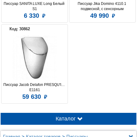
Писсуар SANITA LUXE Long Белый 
Писсуар Jika Domino 4110.1 
S1
подвесной, с сенсорным 
управлением
6 330
49 990
Код: 30862
Писсуар Jacob Delafon PRESQU'ILE 
E1161
59 630
Каталог
Главная
Каталог товаров
Писсуары