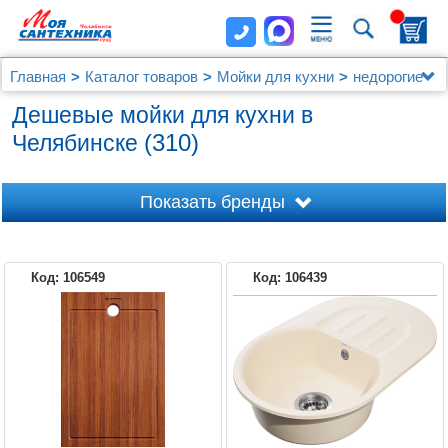
Главная
Каталог товаров
Мойки для кухни
недорогие
Дешевые мойки для кухни в
(310)
Челябинске
Показать бренды
Код: 106549
Код: 106439
AQUATON
FRANKE
FLORENTINA
GRANFEST
IDDIS
MARRBAXX
OMOIKIRI
OULIN
PAULMARK