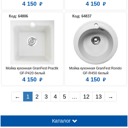
4 150
4 150
Код: 64806
Код: 64837
Мойка кухонная GranFest Practik 
Мойка кухонная GranFest Rondo 
GF-P420 белый
GF-R450 белый
4 150
4 150
←
1
2
3
4
5
...
12
13
→
Каталог