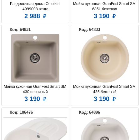
Разделочная доска Omoikiri 
Мойка кухонная GranFest Smart SM 
4999008 венге
685L бежевая
2 988
3 190
ZORG
Код: 64831
Код: 64833
Мойка кухонная GranFest Smart SM 
Мойка кухонная GranFest Smart SM 
430 песочный
435 бежевый
3 190
3 190
Код: 106476
Код: 64896