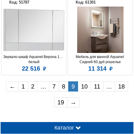
Код: 51787
Код: 61301
Зеркало-шкаф Aquanet Верона 100 
Мебель для ванной Aquanet 
белый
Сидней 60 дуб рошелье
22 516
11 314
←
1
2
...
7
8
9
10
11
...
18
19
→
Каталог