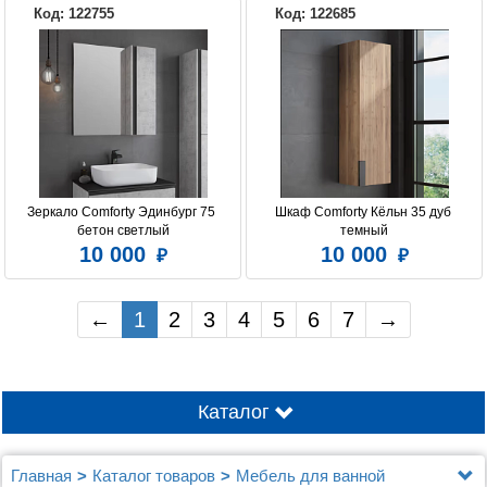
Код: 122755
Код: 122685
Зеркало Comforty Эдинбург 75 
Шкаф Comforty Кёльн 35 дуб 
бетон светлый
темный
10 000
10 000
←
1
2
3
4
5
6
7
→
Каталог
Главная
Каталог товаров
Мебель для ванной