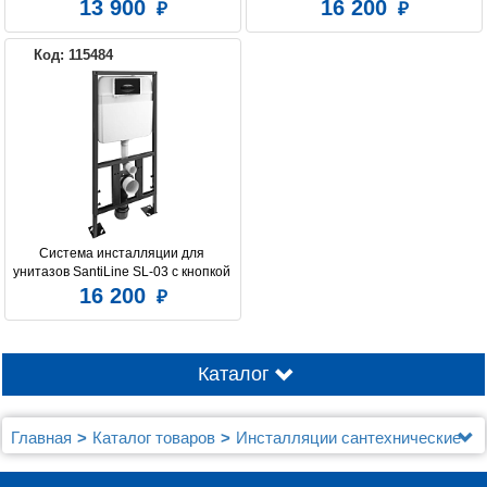
овальной кнопкой смыва
смыва
13 900
16 200
Код: 115484
Система инсталляции для 
унитазов SantiLine SL-03 с кнопкой 
смыва
16 200
Каталог
Главная
Каталог товаров
Инсталляции сантехнические
Инсталляции SantiLine