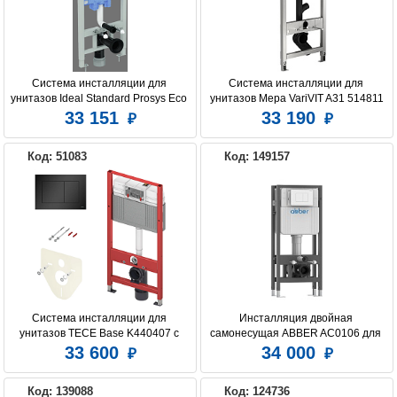
Система инсталляции для 
Система инсталляции для 
унитазов Ideal Standard Prosys Eco 
унитазов Mepa VariVIT A31 514811
Frame M R0309AA с кнопкой смыва 
33 151
33 190
хром OLEAS (R0116AA)
Код: 51083
Код: 149157
Система инсталляции для 
Инсталляция двойная 
унитазов TECE Base K440407 с 
самонесущая ABBER AC0106 для 
кнопкой смыва
двух подвесных унитазов
33 600
34 000
Код: 139088
Код: 124736