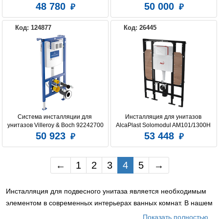
514802 угловая
AC0107MB для подвесного 
48 780
50 000
унитаза, черный
Код: 124877
Код: 26445
Система инсталляции для 
Инсталляция для унитазов 
унитазов Villeroy & Boch 92242700
AlcaPlast Solomodul AM101/1300H 
для людей с ограниченными 
50 923
53 448
возможностями
←
1
2
3
4
5
→
Инсталляция для подвесного унитаза является необходимым
элементом в современных интерьерах ванных комнат. В нашем
интернет магазине представлены основные модели
Показать полностью