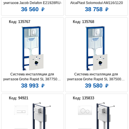
унитазов Jacob Delafon E21928RU-
AlcaPlast Solomodul AM116/1120
CP
36 560
38 758
Код: 135767
Код: 135768
Система инсталляции для 
Система инсталляции для 
унитазов Grohe Rapid SL 38775001 
унитазов Grohe Rapid SL 38750001 
4 в 1 с кнопкой смыва
4 в 1 с кнопкой смыва
38 993
39 580
Код: 94921
Код: 135833