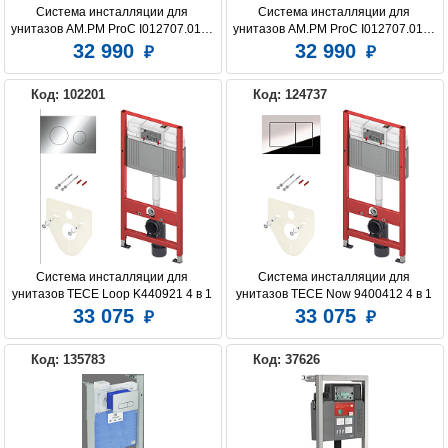
Система инсталляции для 
Система инсталляции для 
унитазов AM.PM ProC I012707.0138 
унитазов AM.PM ProC I012707.0151 
с кнопкой смыва ProC L, чёрная 
с кнопкой смыва ProC L, хром 
32 990
32 990
матовая
глянцевый
IDDIS
IDEAL STANDARD
JACOB DELAFON
Код: 102201
Код: 124737
PESTAN
OLI
TECE
VILLEROY & BOCH
VIEGA
VITRA
Система инсталляции для 
Система инсталляции для 
унитазов TECE Loop K440921 4 в 1 
унитазов TECE Now 9400412 4 в 1 
с кнопкой смыва
с кнопкой смыва
33 075
33 075
Код: 135783
Код: 37626