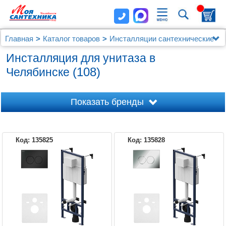
Главная
Каталог товаров
Инсталляции сантехнические
Для унитаза
Инсталляция для унитаза в
(108)
Челябинске
Показать бренды
Код: 135825
Код: 135828
ABBER
ALCAPLAST
AM.PM
AQUATEK
BELBAGNO
CREAVIT
DAMIXA
GEBERIT
GROHE