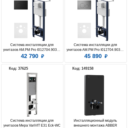
Система инсталляции для 
Система инсталляции для 
унитазов AM.PM Pro I012704.9038 с 
унитазов AM.PM Pro I012704.9031 с 
клавишей Pro L, черный матовый
клавишей Pro L, матовый никель
42 790
45 890
Код: 37625
Код: 149158
Система инсталляции для 
Инсталляционный модуль 
унитазов Mepa VariVIT Е31 Eck-WC 
внешнего монтажа ABBER 