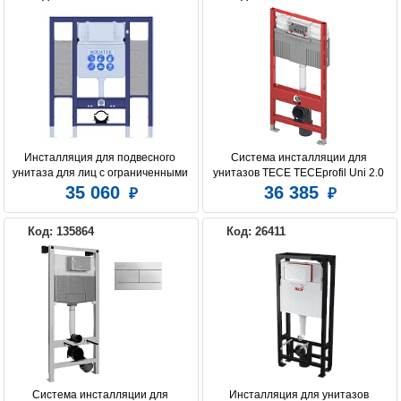
Инсталляция для подвесного 
Система инсталляции для 
унитаза для лиц с ограниченными 
унитазов TECE TECEprofil Uni 2.0 
возможностями (для установки 
9300302
35 060
36 385
поручней и опор) Aquatek INS-
0000015, 1130*950*100 мм
Код: 135864
Код: 26411
Система инсталляции для 
Инсталляция для унитазов 