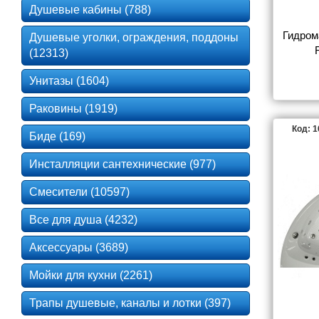
Душевые кабины (788)
Гидром
Душевые уголки, ограждения, поддоны
(12313)
Унитазы (1604)
Раковины (1919)
Код: 
Биде (169)
Инсталляции сантехнические (977)
Смесители (10597)
Все для душа (4232)
Аксессуары (3689)
Мойки для кухни (2261)
Трапы душевые, каналы и лотки (397)