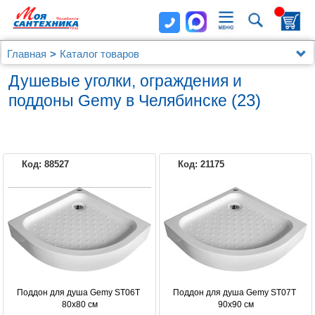
Главная
Каталог товаров
Душевые уголки, ограждения, поддоны
Душевые уголки, ограждения и
Душевые уголки, ограждения и поддоны Gemy
(23)
поддоны Gemy в Челябинске
Код: 88527
Код: 21175
GEMY
Поддон для душа Gemy ST06T 
Поддон для душа Gemy ST07T 
80х80 см
90х90 см