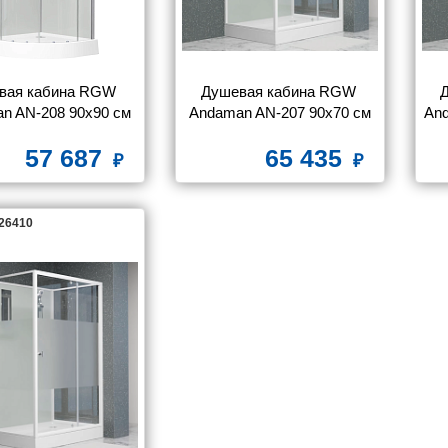
вая кабина RGW 
Душевая кабина RGW 
n AN-208 90x90 см
Andaman AN-207 90x70 см
An
57 687
65 435
126410