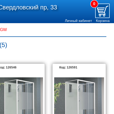
0
Свердловский пр, 33
Личный кабинет
Корзина
RGW
(5)
од: 126546
Код: 126591