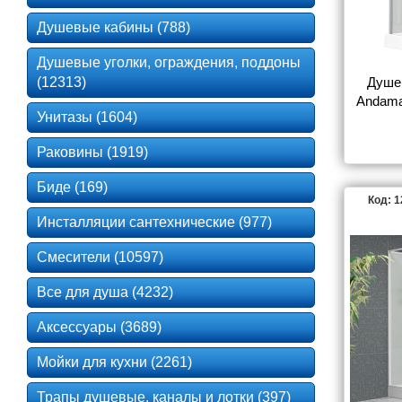
Душевые кабины (788)
Душевые уголки, ограждения, поддоны
(12313)
Душе
Andama
Унитазы (1604)
Раковины (1919)
Биде (169)
Код: 
Инсталляции сантехнические (977)
Смесители (10597)
Все для душа (4232)
Аксессуары (3689)
Мойки для кухни (2261)
Трапы душевые, каналы и лотки (397)