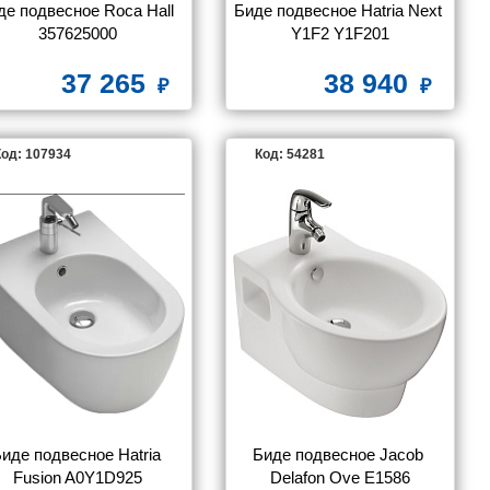
де подвесное Roca Hall 
Биде подвесное Hatria Next 
357625000
Y1F2 Y1F201
37 265
38 940
од: 107934
Код: 54281
иде подвесное Hatria 
Биде подвесное Jacob 
Fusion A0Y1D925
Delafon Ove E1586