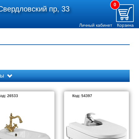
0
Свердловский пр, 33
Личный кабинет
Корзина
ды
од: 26533
Код: 54397
BOHEME
CEZARES
COMFORTY
IDEAL STANDARD
JACOB DELAFON
JIKA