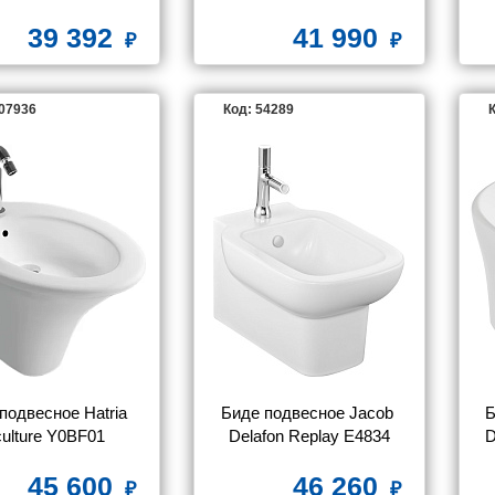
E026601
39 392
41 990
107936
Код: 54289
К
подвесное Hatria 
Биде подвесное Jacob 
Б
ulture Y0BF01
Delafon Replay E4834
D
45 600
46 260