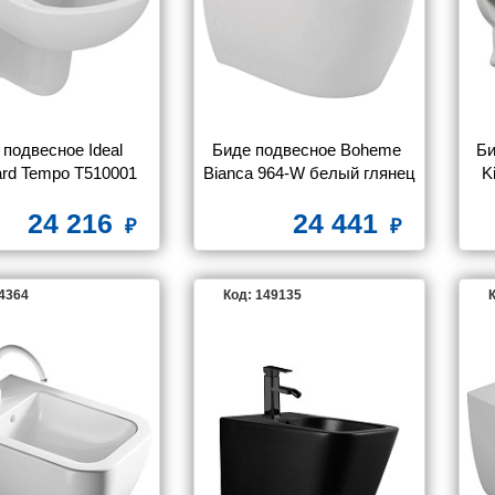
A
VITRA
подвесное Ideal 
Биде подвесное Boheme 
Би
ard Tempo T510001
Bianca 964-W белый глянец
K
24 216
24 441
54364
Код: 149135
К