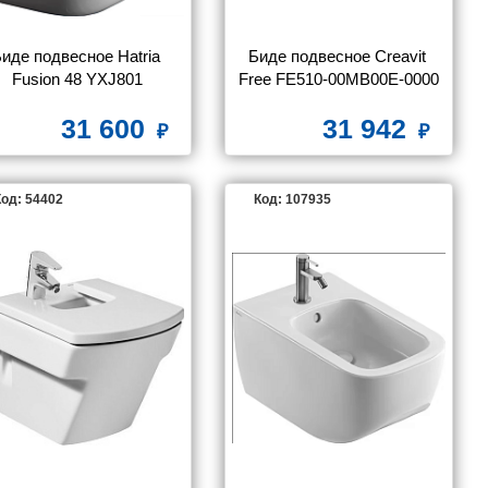
иде подвесное Hatria 
Биде подвесное Creavit 
Fusion 48 YXJ801
Free FE510-00MB00E-0000
31 600
31 942
од: 54402
Код: 107935