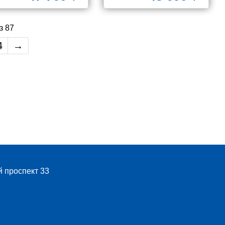
з 87
4
→
й проспект 33