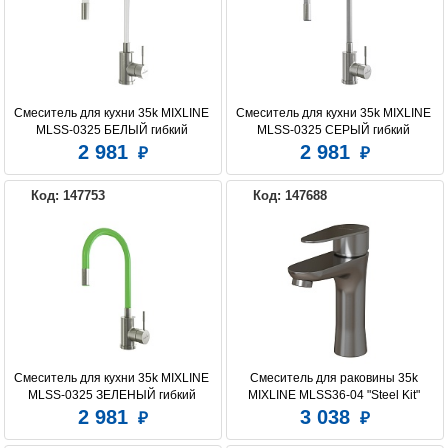
Смеситель для кухни 35k MIXLINE 
Смеситель для кухни 35k MIXLINE 
MLSS-0325 БЕЛЫЙ гибкий 
MLSS-0325 СЕРЫЙ гибкий 
силиконовый излив
силиконовый излив
2 981
2 981
Код: 147753
Код: 147688
Смеситель для кухни 35k MIXLINE 
Смеситель для раковины 35k 
MLSS-0325 ЗЕЛЕНЫЙ гибкий 
MIXLINE MLSS36-04 "Steel Kit" 
силиконовый излив
нерж.
2 981
3 038