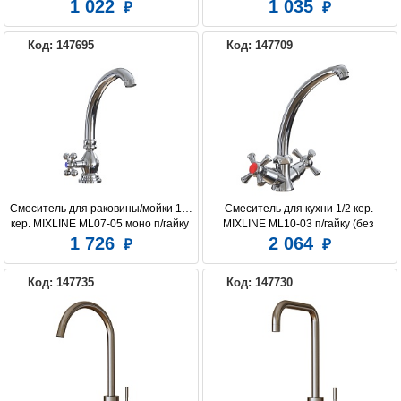
(без подводки)
1 022
1 035
Код: 147695
Код: 147709
Смеситель для раковины/мойки 1/2 
Смеситель для кухни 1/2 кер. 
кер. MIXLINE ML07-05 моно п/гайку 
MIXLINE ML10-03 п/гайку (без 
(без подводки)
подводки)
1 726
2 064
Код: 147735
Код: 147730