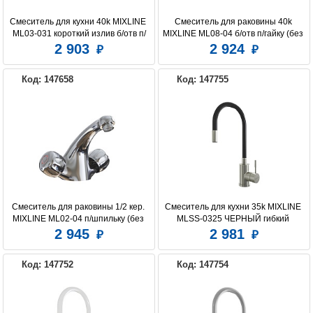
Смеситель для кухни 40k MIXLINE 
Смеситель для раковины 40k 
ML03-031 короткий излив б/отв п/
MIXLINE ML08-04 б/отв п/гайку (без 
гайку (без подводки)
подводки)
2 903
2 924
Код: 147658
Код: 147755
Смеситель для раковины 1/2 кер. 
Смеситель для кухни 35k MIXLINE 
MIXLINE ML02-04 п/шпильку (без 
MLSS-0325 ЧЕРНЫЙ гибкий 
подводки)
силиконовый излив
2 945
2 981
Код: 147752
Код: 147754