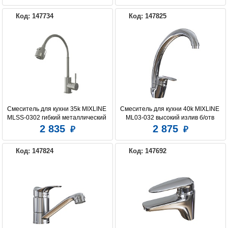
Код: 147734
Код: 147825
Смеситель для кухни 35k MIXLINE 
Смеситель для кухни 40k MIXLINE 
MLSS-0302 гибкий металлический 
ML03-032 высокий излив б/отв 
излив
боковая п/гайку (без подводки)
2 835
2 875
Код: 147824
Код: 147692