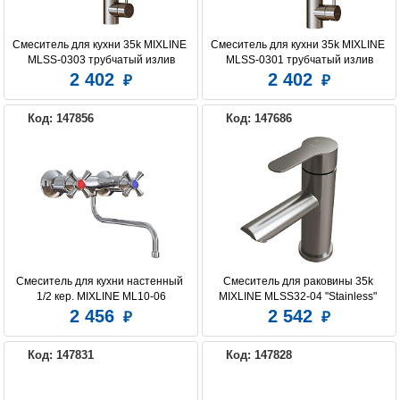
Смеситель для кухни 35k MIXLINE 
Смеситель для кухни 35k MIXLINE 
MLSS-0303 трубчатый излив
MLSS-0301 трубчатый излив
2 402
2 402
Код: 147856
Код: 147686
Смеситель для кухни настенный 
Смеситель для раковины 35k 
1/2 кер. MIXLINE ML10-06
MIXLINE MLSS32-04 "Stainless" 
нерж.
2 456
2 542
Код: 147831
Код: 147828