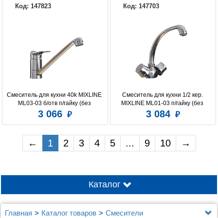
Код: 147823
Код: 147703
Смеситель для кухни 40k MIXLINE 
Смеситель для кухни 1/2 кер. 
ML03-03 б/отв п/гайку (без 
MIXLINE ML01-03 п/гайку (без 
подводки)
подводки)
3 066
3 084
←
1
2
3
4
5
...
9
10
→
Каталог
Главная
Каталог товаров
Смесители