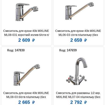
Смеситель для кухни 40k MIXLINE 
Смеситель для кухни 40k MIXLINE 
ML08-031 короткий излив б/отв п/
ML06-03 с/отв п/шпильку (без 
шпильку (без подводки)
подводки)
2 609
2 659
Код: 147830
Код: 147659
Смеситель для кухни 40k MIXLINE 
Смеситель для раковины 1/2 кер. 
ML08-03 б/отв п/шпильку (без 
MIXLINE ML07-04 п/шпильку (без 
подводки)
подводки)
2 665
2 792