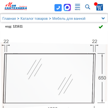
Главная
Каталог товаров
Мебель для ванной
Зеркала
код: 121611
Зеркало Jacob Delafon Sherwood EB1838RU-P6 120
см натуральный дуб