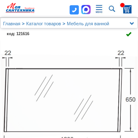
Главная
Каталог товаров
Мебель для ванной
Зеркала
код: 121616
Зеркало Jacob Delafon Sherwood EB1838RU-P13 120
см состаренный дуб