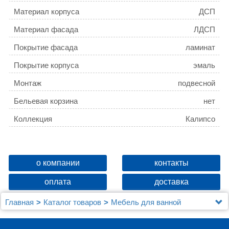
Материал корпуса
ДСП
Материал фасада
ЛДСП
Покрытие фасада
ламинат
Покрытие корпуса
эмаль
Монтаж
подвесной
Бельевая корзина
нет
Коллекция
Калипсо
о компании
контакты
оплата
доставка
Главная
Каталог товаров
Мебель для ванной
Зеркальные шкафы
Шкаф-пенал Sanflor Калипсо R, белый, ателье