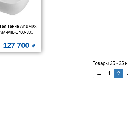
вая ванна Art&Max 
 AM-MIL-1700-800 
170x80
127 700
Товары 25 - 25 и
←
1
2