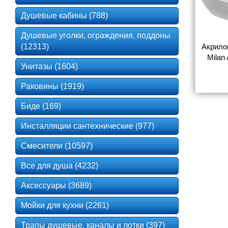
Душевые кабины (788)
Душевые уголки, ограждения, поддоны
(12313)
Акрило
Milan
Унитазы (1604)
Раковины (1919)
Биде (169)
Инсталляции сантехнические (977)
Смесители (10597)
Все для душа (4232)
Аксессуары (3689)
Мойки для кухни (2261)
Трапы душевые, каналы и лотки (397)