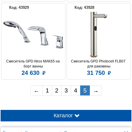
Код: 43929
Код: 43928
Смеситель GPD Atros MAK65 на 
Смеситель GPD Photocell FLB07 
борт ванны
для раковины
24 630
31 750
←
1
2
3
4
5
→
Каталог