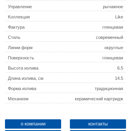
Управление
рычажное
Коллекция
Like
Фактура
глянцевая
Стиль
современный
Линии форм
округлые
Поверхность
глянцевая
Высота излива
6.5
Длина излива, см
14.5
Форма излива
традиционная
Механизм
керамический картридж
Отверстия для монтажа
1 отверстие
Ширина, см
4.7
о компании
контакты
Высота, см
13.3