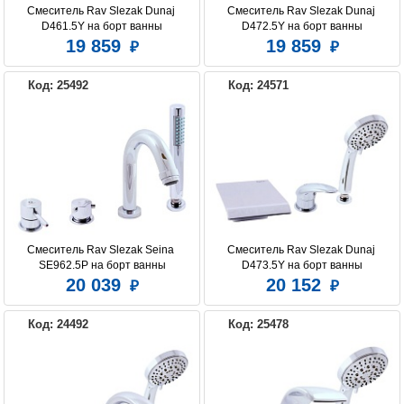
Смеситель Rav Slezak Dunaj 
Смеситель Rav Slezak Dunaj 
D461.5Y на борт ванны
D472.5Y на борт ванны
19 859
19 859
CLEVER
D&K
GPD
Код: 25492
Код: 24571
HANSGROHE
GROHE
IDDIS
KLUDI
KOLPA SAN
JACOB DELAFON
Смеситель Rav Slezak Seina 
Смеситель Rav Slezak Dunaj 
SE962.5P на борт ванны
D473.5Y на борт ванны
20 039
20 152
LEMARK
OMNIRES
MIGLIORE
Код: 24492
Код: 25478
PAFFONI
RAV SLEZAK
ROSSINKA