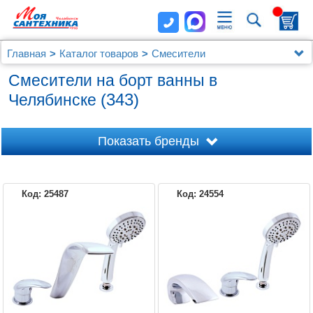
Главная
Каталог товаров
Смесители
Врезные на борт ванны
Смесители на борт ванны в
(343)
Челябинске
Показать бренды
Код: 25487
Код: 24554
1MARKA
ABBER
AM.PM
BELBAGNO
AQUANET
AXOR
BRAVAT
CEZARES
BOHEME