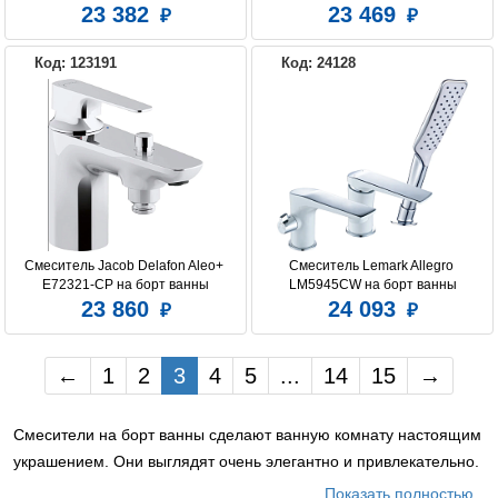
23 382
23 469
Код: 123191
Код: 24128
Смеситель Jacob Delafon Aleo+ 
Смеситель Lemark Allegro 
E72321-CP на борт ванны
LM5945CW на борт ванны
23 860
24 093
←
1
2
3
4
5
...
14
15
→
Смесители на борт ванны сделают ванную комнату настоящим
украшением. Они выглядят очень элегантно и привлекательно.
Особенно изящно смотрятся каскадные варианты врезных
Показать полностью