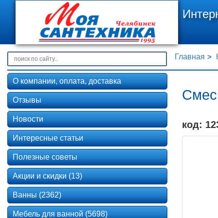
Интер
Главная
О компании, оплата, доставка
Смеси
Отзывы
Новости
код: 12
Интересные статьи
Полезные советы
Акции и скидки (13)
Ванны (2362)
Мебель для ванной (5698)