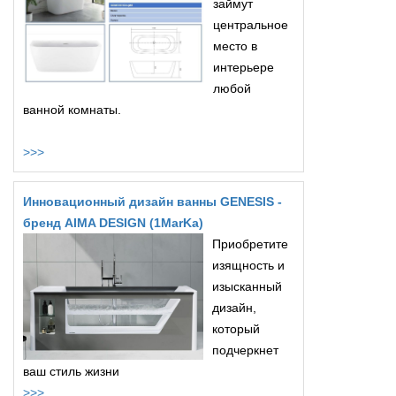
займут
центральное
место в
интерьере
любой
ванной комнаты.
>>>
Инновационный дизайн ванны GENESIS -
бренд AIMA DESIGN (1MarKa)
Приобретите
изящность и
изысканный
дизайн,
который
подчеркнет
ваш стиль жизни
>>>