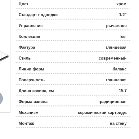
Цвет
хром
Стандарт подводки
1/2"
Управление
рычажное
Коллекция
Tesi
Фактура
глянцевая
Стиль
современный
Линии форм
баланс
Поверхность
глянцевая
Длина излива, см
15.7
Форма излива
традиционная
Механизм
керамический картридж
Монтаж
на стену
Расположение рычага
сверху