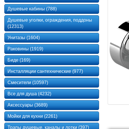
Душевые кабины (788)
Душевые уголки, ограждения, поддоны
(12313)
Унитазы (1604)
Раковины (1919)
Биде (169)
Инсталляции сантехнические (977)
Смесители (10597)
Все для душа (4232)
Аксессуары (3689)
Мойки для кухни (2261)
Трапы душевые, каналы и лотки (397)