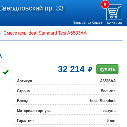
0
Свердловский пр, 33
Личный кабинет
Корзина
Смеситель Ideal Standard Tesi A6583AA
A
32 214
купить
Артикул
A6583AA
Страна
Бельгия
Бренд
Ideal Standard
Материал корпуса
латунь
Гарантия
5 лет