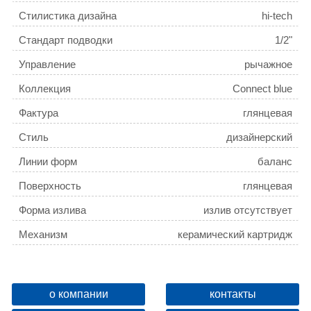
Стилистика дизайна
hi-tech
Стандарт подводки
1/2"
Управление
рычажное
Коллекция
Connect blue
Фактура
глянцевая
Стиль
дизайнерский
Линии форм
баланс
Поверхность
глянцевая
Форма излива
излив отсутствует
Механизм
керамический картридж
Монтаж
на стену
Расположение рычага
сбоку
о компании
контакты
Отверстия для монтажа
2 отверстия