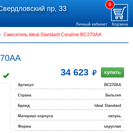
0
Свердловский пр, 33
Личный кабинет
Корзина
Смеситель Ideal Standard Ceraline BC270AA
270AA
34 623
купить
Артикул
BC270AA
Страна
Бельгия
Бренд
Ideal Standard
Материал корпуса
латунь
Форма
округлая