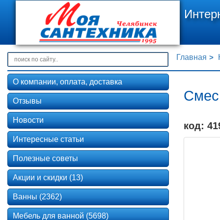
Интер
Главная
О компании, оплата, доставка
Смеси
Отзывы
Новости
код: 41
Интересные статьи
Полезные советы
Акции и скидки (13)
Ванны (2362)
Мебель для ванной (5698)