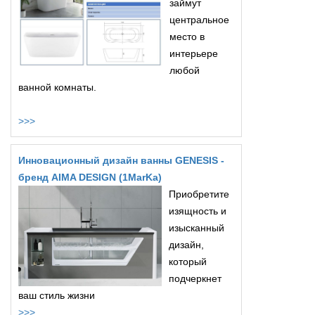
займут
центральное
место в
интерьере
любой
ванной комнаты.
>>>
Инновационный дизайн ванны GENESIS -
бренд AIMA DESIGN (1MarKa)
Приобретите
изящность и
изысканный
дизайн,
который
подчеркнет
ваш стиль жизни
>>>