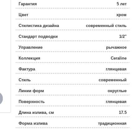
Гарантия
5 лет
Цвет
хром
Стилистика дизайна
современный стиль
Стандарт подводки
1/2"
Управление
рычажное
Коллекция
Ceraline
Фактура
глянцевая
Стиль
современный
Линии форм
округлые
Поверхность
глянцевая
Длина излива, см
17.5
Форма излива
традиционная
Механизм
керамический картридж