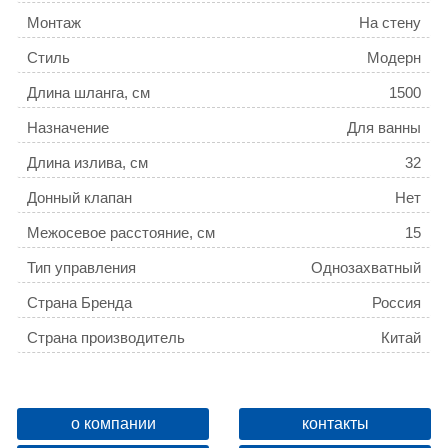
Монтаж
На стену
Стиль
Модерн
Длина шланга, см
1500
Назначение
Для ванны
Длина излива, см
32
Донный клапан
Нет
Межосевое расстояние, см
15
Тип управления
Однозахватный
Страна Бренда
Россия
Страна производитель
Китай
Гарантийный срок
Корпус смесителя – 7 лет,
водозапорные механизмы и
Тип излива
Длинный поворотный на
комплектующие – 3 года,
о компании
контакты
360°
душевые аксессуары в
В комплекте с душем (лейкой)
Да