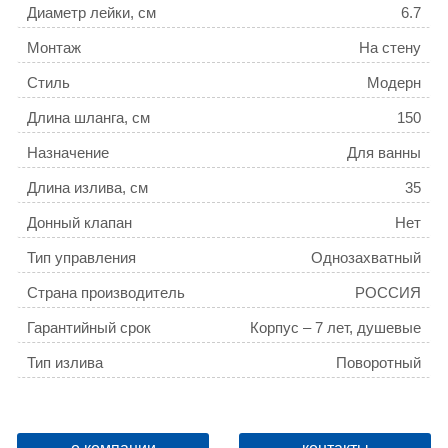
Диаметр лейки, см
6.7
Монтаж
На стену
Стиль
Модерн
Длина шланга, см
150
Назначение
Для ванны
Длина излива, см
35
Донный клапан
Нет
Тип управления
Однозахватный
Страна производитель
РОССИЯ
Гарантийный срок
Корпус – 7 лет, душевые
аксессуары в комплекте – 1
Тип излива
Поворотный
год, излив, водозапорные
механизмы – 3 года
В комплекте с душем (лейкой)
Да
Количество монтажных отверстий
2