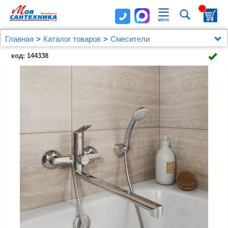
Главная
Каталог товаров
Смесители
Для ванны с душем
код: 144338
Смеситель для ванны с длинным изливом с
керамическим дивертором, Nelson, Milardo,
NELSBLCM10