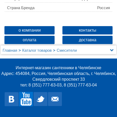
Страна Бренда
Россия
Страна производитель
Китай
Гарантийный срок
Корпус смесителя – 7 лет,
о компании
контакты
водозапорные механизмы и
Тип излива
Длинный поворотный на
комплектующие – 3 года,
оплата
доставка
360°
душевые аксессуары в
В комплекте с душем (лейкой)
Да
комп
Главная
Каталог товаров
Смесители
Количество монтажных отверстий
2
Для ванны с душем
Смеситель для ванны с длинным изливом, Duplex,
Дивертор
Поворотный
Milardo, DUPSB02M10
Интернет-магазин сантехники в Челябинске
Количество режимов струи лейки
1
Адрес: 454084, Россия, Челябинская область, г. Челябинск,
Свердловский проспект 33
Основной материал
Латунь ЛЦ40C (ГОСТ 17711-
тел: 8 (351) 777-63-03, 8 (351) 777-63-04
93)
Покрытие
Никель-хромовое
Материал корпуса дивертора
Латунь
Крепеж
Эксцентрики