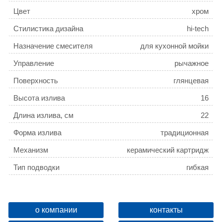
Цвет
хром
Стилистика дизайна
hi-tech
Назначение смесителя
для кухонной мойки
Управление
рычажное
Поверхность
глянцевая
Высота излива
16
Длина излива, см
22
Форма излива
традиционная
Механизм
керамический картридж
Тип подводки
гибкая
Монтаж
на мойку / на столешницу
Расположение рычага
сбоку
о компании
контакты
Отверстия для монтажа
1 отверстие