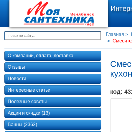
Интер
Главная
Смесител
О компании, оплата, доставка
Смеси
Отзывы
кухо
Новости
Интересные статьи
код: 43
Полезные советы
Акции и скидки (13)
Ванны (2362)