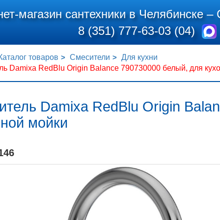
нет-магазин сантехники в Челябинске –
8 (351) 777-63-03 (04)
Каталог товаров
Смесители
Для кухни
ь Damixa RedBlu Origin Balance 790730000 белый, для кух
тель Damixa RedBlu Origin Bala
нной мойки
146