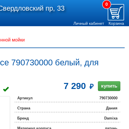
0
Свердловский пр, 33
Личный кабинет
Корзина
онной мойки
nce 790730000 белый, для
7 290
купить
Артикул
790730000
Страна
Дания
Бренд
Damixa
Материал корпуса
латунь