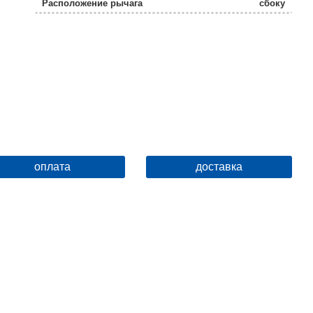
Расположение рычага
сбоку
Отверстия для монтажа
1 отверстие
Ширина, см
11
Высота, см
37
Глубина, см
23
Ограничение температуры
нет
Защита от обратного потока
нет
оплата
доставка
Выдвижной излив
нет