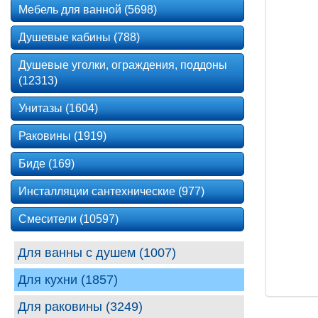
Мебель для ванной (5698)
Душевые кабины (788)
Душевые уголки, ограждения, поддоны
(12313)
Унитазы (1604)
Раковины (1919)
Биде (169)
Инсталляции сантехнические (977)
Смесители (10597)
Для ванны с душем (1007)
Для кухни (1857)
Для раковины (3249)