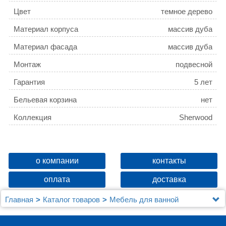
Цвет
темное дерево
Материал корпуса
массив дуба
Материал фасада
массив дуба
Монтаж
подвесной
Гарантия
5 лет
Бельевая корзина
нет
Коллекция
Sherwood
о компании
контакты
оплата
доставка
Главная
Каталог товаров
Мебель для ванной
Шкафы - пеналы
Шкаф-пенал Jacob Delafon Sherwood EB1836RRU-