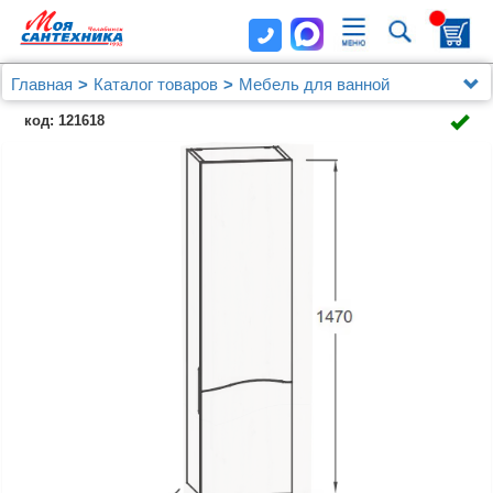
Главная
Каталог товаров
Мебель для ванной
Шкафы - пеналы
код: 121618
Шкаф-пенал Jacob Delafon Sherwood EB1836RRU-
P13 R состаренный дуб