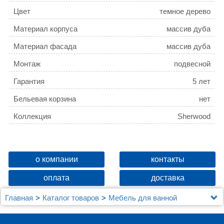
Цвет
темное дерево
Материал корпуса
массив дуба
Материал фасада
массив дуба
Монтаж
подвесной
Гарантия
5 лет
Бельевая корзина
нет
Коллекция
Sherwood
о компании
контакты
оплата
доставка
Главная
Каталог товаров
Мебель для ванной
Шкафы - пеналы
Шкаф-пенал Jacob Delafon Sherwood EB1836LRU-