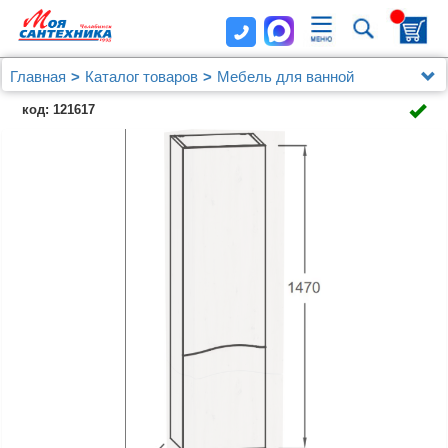
Главная
Каталог товаров
Мебель для ванной
Шкафы - пеналы
код: 121617
Шкаф-пенал Jacob Delafon Sherwood EB1836LRU-
P13 L состаренный дуб