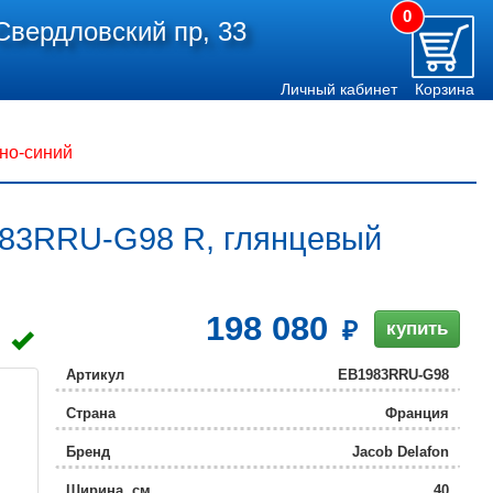
0
Свердловский пр, 33
Личный кабинет
Корзина
но-синий
983RRU-G98 R, глянцевый
198 080
купить
Артикул
EB1983RRU-G98
Страна
Франция
Бренд
Jacob Delafon
Ширина, см
40