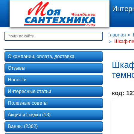
Интер
Главная
Шкаф-пе
О компании, оплата, доставка
Шкаф
Отзывы
темн
Новости
Интересные статьи
код: 12
Полезные советы
Акции и скидки (13)
Ванны (2362)