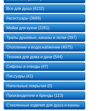
Все для душа (4232)
Аксессуары (3689)
Мойки для кухни (2261)
Трапы душевые, каналы и лотки (397)
Отопление и водоснабжение (4075)
Техника для дома и дачи (544)
Сифоны и отводы (47)
Писсуары (41)
Напольные покрытия (0)
Производители и бренды (113)
Стеклянные изделия для душа и ванны