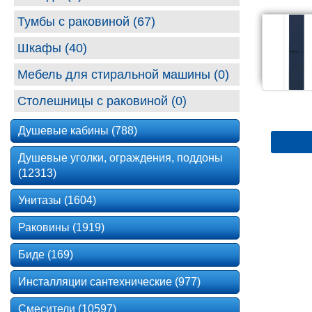
Тумбы с раковиной (67)
Шкафы (40)
Мебель для стиральной машины (0)
Столешницы с раковиной (0)
Душевые кабины (788)
Душевые уголки, ограждения, поддоны
(12313)
Унитазы (1604)
Раковины (1919)
Биде (169)
Инсталляции сантехнические (977)
Смесители (10597)