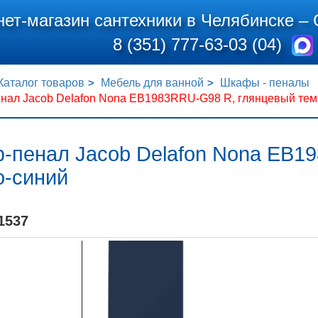
нет-магазин сантехники в Челябинске –
8 (351) 777-63-03 (04)
Каталог товаров
Мебель для ванной
Шкафы - пеналы
нал Jacob Delafon Nona EB1983RRU-G98 R, глянцевый тем
-пенал Jacob Delafon Nona EB1
о-синий
1537