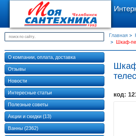
Интер
Главная
Шкаф-пе
О компании, оплата, доставка
Шкаф
Отзывы
теле
Новости
Интересные статьи
код: 12
Полезные советы
Акции и скидки (13)
Ванны (2362)