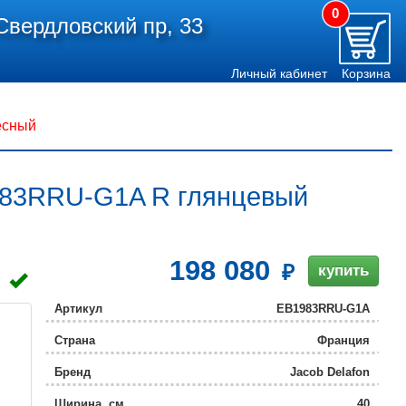
0
Свердловский пр, 33
Личный кабинет
Корзина
есный
983RRU-G1A R глянцевый
198 080
купить
Артикул
EB1983RRU-G1A
Страна
Франция
Бренд
Jacob Delafon
Ширина, см
40