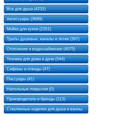
Все для душа (4232)
Аксессуары (3689)
Мойки для кухни (2261)
Трапы душевые, каналы и лотки (397)
Отопление и водоснабжение (4075)
Техника для дома и дачи (544)
Сифоны и отводы (47)
Писсуары (41)
Напольные покрытия (0)
Производители и бренды (113)
Стеклянные изделия для душа и ванны