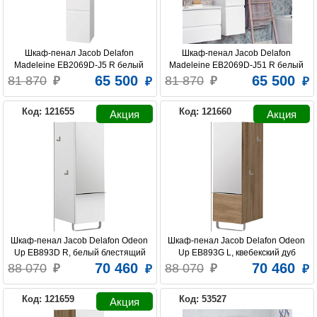
Шкаф-пенал Jacob Delafon 
Шкаф-пенал Jacob Delafon 
Madeleine EB2069D-J5 R белый 
Madeleine EB2069D-J51 R белый 
блестящий
матовый
65 500
65 500
81 870
81 870
Код: 121655
Код: 121660
Шкаф-пенал Jacob Delafon Odeon 
Шкаф-пенал Jacob Delafon Odeon 
Up EB893D R, белый блестящий
Up EB893G L, квебекский дуб
70 460
70 460
88 070
88 070
Код: 121659
Код: 53527