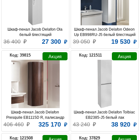
Шкаф-пенал Jacob Delafon Ola 
Шкаф-пенал Jacob Delafon Odeon 
белый блестящий
Up EB998RU-J5 белый блестящий
27 300
19 530
36 400
39 050
Код: 39815
Код: 121511
Шкаф-пенал Jacob Delafon 
Шкаф-пенал Jacob Delafon Tolbiac 
Presquile EB1115D R, палисандр
EB2385-J5 белый лак
325 170
38 920
406 460
43 240
Код: 121508
Код: 37829