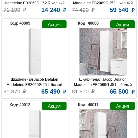
Madeleine EB2069D-J52 R черный 
Madeleine EB2069G-J52 L черный 
блестящий
блестящий
14 240
59 540
71 190
74 420
Код: 40009
Код: 40008
Шкаф-пенал Jacob Delafon 
Шкаф-пенал Jacob Delafon 
Madeleine EB2069G-J5 L белый 
Madeleine EB2069G-J51 L белый 
блестящий
матовый
65 490
65 500
81 870
81 870
Код: 40012
Код: 40011