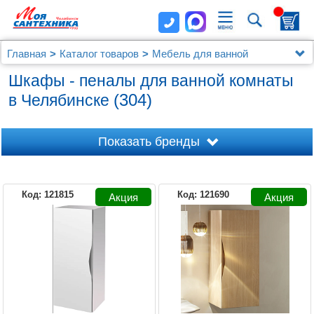
Главная
Каталог товаров
Мебель для ванной
Шкафы - пеналы
Шкафы - пеналы для ванной комнаты
(304)
в Челябинске
Показать бренды
Код: 121815
Код: 121690
1MARKA
AM.PM
AQUANET
AQUATON
AQWELLA 5 STARS
AQWELLA
ART&MAX
ASB-WOODLINE
BELBAGNO