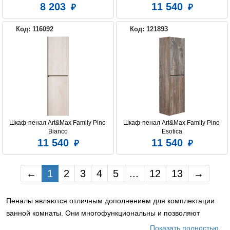
выбеленное дерево
8 203
11 540
Код: 116092
Код: 121893
Шкаф-пенал Art&Max Family Pino 
Шкаф-пенал Art&Max Family Pino 
Bianco
Esotica
11 540
11 540
←
1
2
3
4
5
...
12
13
→
Пеналы являются отличным дополнением для комплектации
ванной комнаты. Они многофункциональны и позволяют
хранить всевозможные мелочи, не занимая значительного
Показать полностью