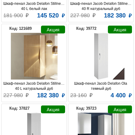
Шкаф-пенал Jacob Delafon Stillness 
Шкаф-пенал Jacob Delafon Stillness 
40 L белый лак
40 R натуральный дуб
145 520
182 380
181 900
227 980
BELUX
CEZARES
CLARBERG
Код: 121689
Код: 39772
COMFORTY
DURAVIT
IDDIS
LAUFEN
JACOB DELAFON
LORANTO
Шкаф-пенал Jacob Delafon Stillness 
Шкаф-пенал Jacob Delafon Ola 
40 L натуральный дуб
темный дуб
182 380
4 400
227 980
23 160
RAVAL
ROCA
MIGLIORE
Код: 37827
Код: 39723
VELVEX