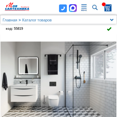
Главная
Каталог товаров
Душевые уголки, ограждения, поддоны
IDDIS
код: 55819
Душевая перегородка IDDIS Slide SLI8BS8i23 Walk
In 80x195