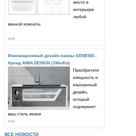
место в
интерьере
любой
ванной комнаты.
>>>
Инновационный дизайн ванны GENESIS -
бренд AIMA DESIGN (1MarKa)
Приобретите
изящность и
изысканный
дизайн,
который
подчеркнет
ваш стиль жизни
>>>
ВСЕ НОВОСТИ