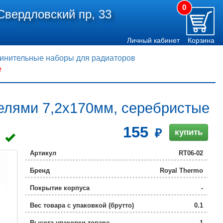
0
Свердловский пр, 33
Личный кабинет
Корзина
инительные наборы для радиаторов
е
елями 7,2х170мм, серебристые
155
купить
Артикул
RT06-02
Бренд
Royal Thermo
Покрытие корпуса
-
Вес товара с упаковкой (брутто)
0.1
Высота упаковки товара
1