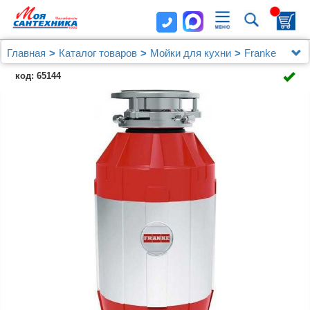
Главная
Каталог товаров
Мойки для кухни
Franke
Комплект Мойка кухонная Franke Maris MRG 611С
код: 65144
оникс + Измельчитель отходов Franke Turbo Elite TE-
125 с пневмокнопкой