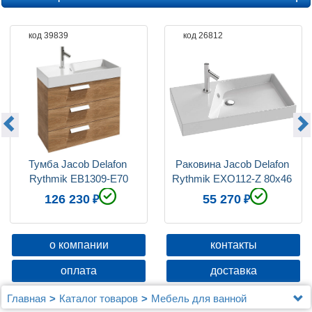
код 39839
код 26812
Тумба Jacob Delafon 
Раковина Jacob Delafon 
Rythmik EB1309-E70
Rythmik EXO112-Z 80x46 
см
126 230
55 270
о компании
контакты
оплата
доставка
Главная
Каталог товаров
Мебель для ванной