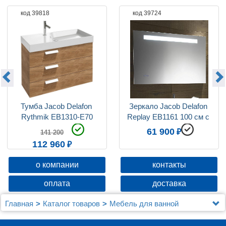
код 39818
код 39724
Тумба Jacob Delafon 
Зеркало Jacob Delafon 
Rythmik EB1310-E70
Replay EB1161 100 см с 
часами
61 900
141 200
112 960
о компании
контакты
оплата
доставка
Главная
Каталог товаров
Мебель для ванной
Jacob Delafon
Мебель для ванной Jacob Delafon Rythmik 100 3