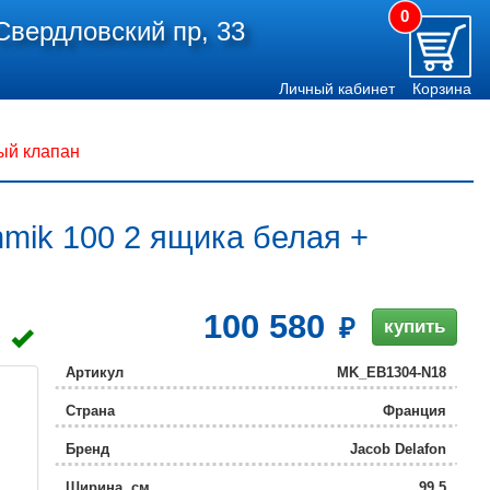
0
Свердловский пр, 33
Личный кабинет
Корзина
ный клапан
hmik 100 2 ящика белая +
100 580
купить
Артикул
MK_EB1304-N18
Страна
Франция
Бренд
Jacob Delafon
Ширина, см
99.5