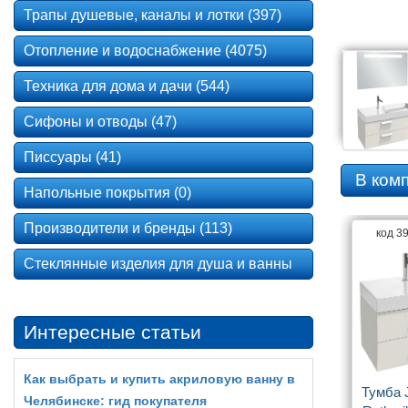
Трапы душевые, каналы и лотки (397)
Отопление и водоснабжение (4075)
Техника для дома и дачи (544)
Сифоны и отводы (47)
Писсуары (41)
В ком
Напольные покрытия (0)
Производители и бренды (113)
код 3
Стеклянные изделия для душа и ванны
Интересные статьи
Как выбрать и купить акриловую ванну в
Тумба J
Челябинске: гид покупателя