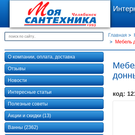
Интер
Главная
Мебель д
О компании, оплата, доставка
Мебел
Отзывы
донн
Новости
Интересные статьи
код: 12
Полезные советы
Акции и скидки (13)
Ванны (2362)