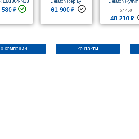
k EB1304-N18
Delafon Replay 
Delafon Rythmi
EB1161 100 см с 
EXN112-Z 100
 580
61 900
57 450
часами
40 210
о компании
контакты