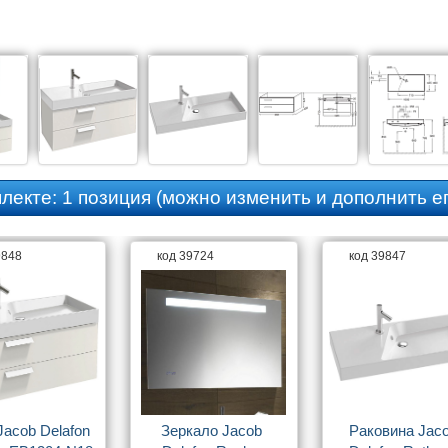
плекте:
1 позиция
(можно изменить и дополнить ег
9848
код 39724
код 39847
acob Delafon 
Зеркало Jacob 
Раковина Jaco