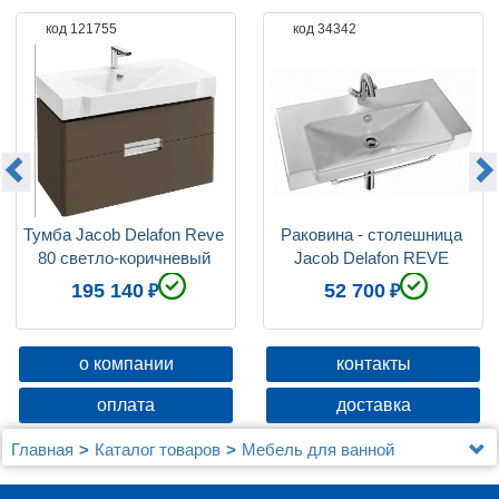
код 121755
код 34342
Тумба Jacob Delafon Reve 
Раковина - столешница 
80 светло-коричневый 
Jacob Delafon REVE 
лак, 2 ящика
E4803
195 140
52 700
о компании
контакты
оплата
доставка
Главная
Каталог товаров
Мебель для ванной
Jacob Delafon
Мебель для ванной Jacob Delafon Reve 80 светло-