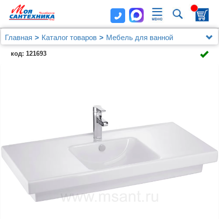
Главная
Каталог товаров
Мебель для ванной
Jacob Delafon
код: 121693
Мебель для ванной Jacob Delafon Odeon Up
EB891RU-J5 белый блестящий, 2 ящика, 1 дверца