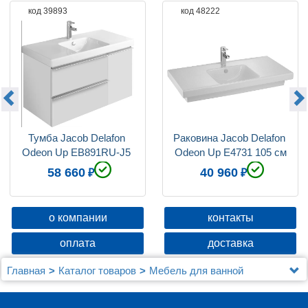
код 39893
код 48222
Тумба Jacob Delafon 
Раковина Jacob Delafon 
Odeon Up EB891RU-J5 
Odeon Up E4731 105 см
белый блестящий, 2 
58 660
40 960
ящика, 1 дверца
о компании
контакты
оплата
доставка
Главная
Каталог товаров
Мебель для ванной
Jacob Delafon
Мебель для ванной Jacob Delafon Odeon Up