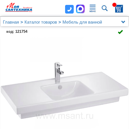
Главная
Каталог товаров
Мебель для ванной
Jacob Delafon
код: 121754
Мебель для ванной Jacob Delafon Odeon Up 105
белый блестящий, 2 ящика, 1 дверца