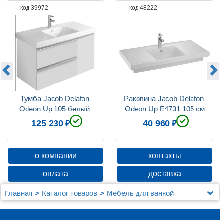
код 39972
код 48222
Тумба Jacob Delafon 
Раковина Jacob Delafon 
Odeon Up 105 белый 
Odeon Up E4731 105 см
блестящий, 2 ящика, 1 
125 230
40 960
дверца
о компании
контакты
оплата
доставка
Главная
Каталог товаров
Мебель для ванной
Jacob Delafon
Мебель для ванной Jacob Delafon Odeon Up 105