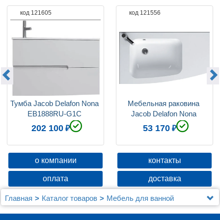
код 121605
код 121556
Тумба Jacob Delafon Nona 
Мебельная раковина 
EB1888RU-G1C 
Jacob Delafon Nona 
глянцевый белый
EB1880RU-00 80 см L 
202 100
53 170
белая
о компании
контакты
оплата
доставка
Главная
Каталог товаров
Мебель для ванной
Jacob Delafon
Мебель для ванной Jacob Delafon Nona 80 L