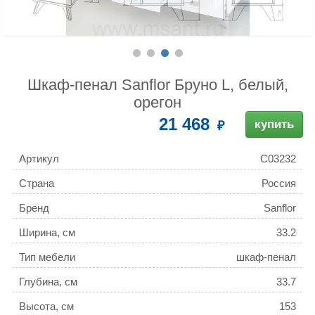
Шкаф-пенал Sanflor Бруно L, белый,
орегон
21 468
купить
Артикул
С03232
Страна
Россия
Бренд
Sanflor
Ширина, см
33.2
Тип мебели
шкаф-пенал
Глубина, см
33.7
Высота, см
153