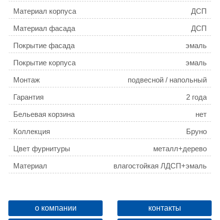
Материал корпуса
ДСП
Материал фасада
ДСП
Покрытие фасада
эмаль
Покрытие корпуса
эмаль
Монтаж
подвесной / напольный
Гарантия
2 года
Бельевая корзина
нет
Коллекция
Бруно
Цвет фурнитуры
металл+дерево
Материал
влагостойкая ЛДСП+эмаль
Расположение петель
слева
Цвет
Белый матовый, орегон
о компании
контакты
Ножки в комплекте
три