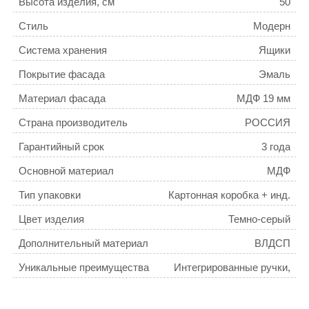
Высота изделия, см
50
Стиль
Модерн
Система хранения
Ящики
Покрытие фасада
Эмаль
Материал фасада
МДФ 19 мм
Страна производитель
РОССИЯ
Гарантийный срок
3 года
Основной материал
МДФ
Тип упаковки
Картонная коробка + инд.
пакет + пенопластовые
Цвет изделия
Темно-серый
уголки
Дополнительный материал
ВЛДСП
Уникальные преимущества
Интегрированные ручки,
плоский умывальник, ящики
Год NPD
NPD23
с механизмом плавного
доведения