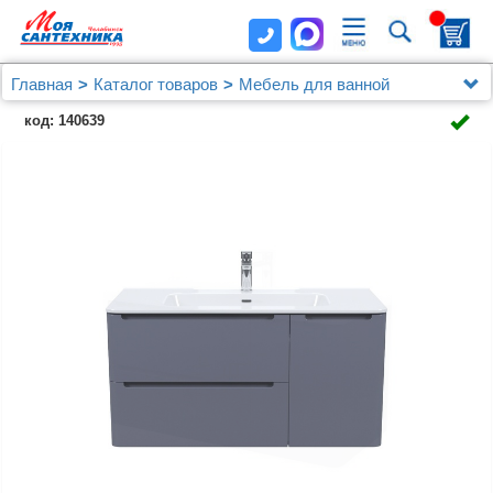
Главная
Каталог товаров
Мебель для ванной
Мебель 100 - 120 см.
код: 140639
Тумба с умывальником, подвесная, 100 см, темно-
серый, Edifice, IDDIS, EDI10D0i95K подходит умыв.
0101000i28