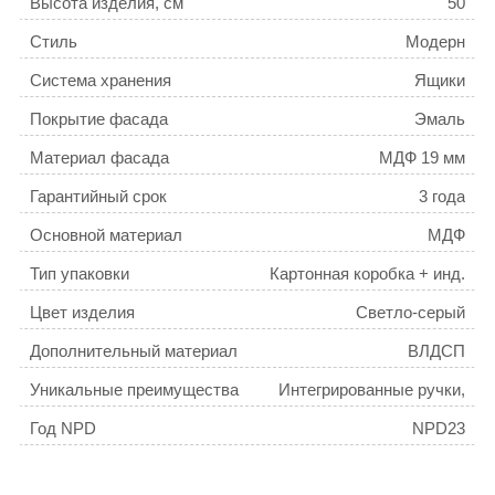
Высота изделия, см
50
Стиль
Модерн
Система хранения
Ящики
Покрытие фасада
Эмаль
Материал фасада
МДФ 19 мм
Гарантийный срок
3 года
Основной материал
МДФ
Тип упаковки
Картонная коробка + инд.
пакет + пенопластовые
Цвет изделия
Светло-серый
уголки
Дополнительный материал
ВЛДСП
Уникальные преимущества
Интегрированные ручки,
плоский умывальник, ящики
Год NPD
NPD23
с механизмом плавного
доведения
Фурнитура
Hettich