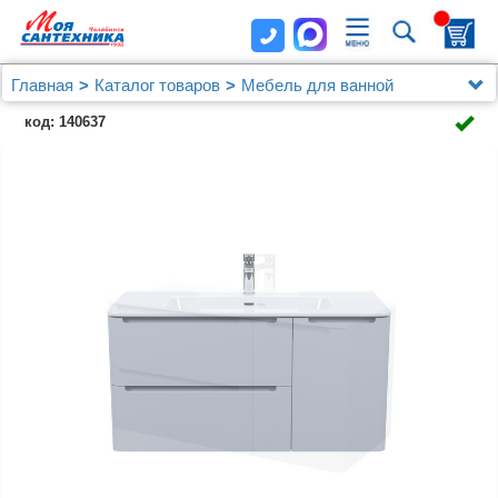
Главная
Каталог товаров
Мебель для ванной
Мебель 100 - 120 см.
код: 140637
Тумба с умывальником, подвесная, 100 см, светло-
серый, Edifice, IDDIS, EDI10L0i95K подходит умыв.
0101000i28