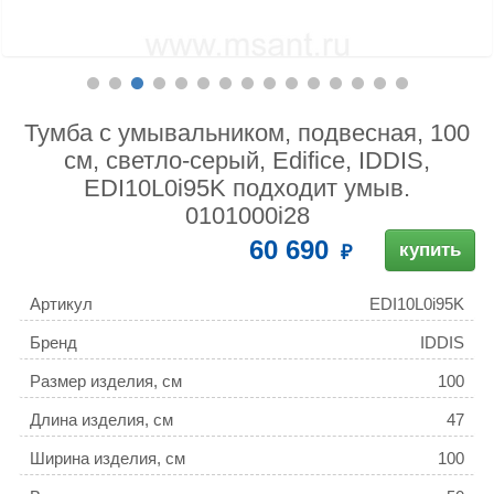
Тумба с умывальником, подвесная, 100
см, светло-серый, Edifice, IDDIS,
EDI10L0i95K подходит умыв.
0101000i28
60 690
купить
Артикул
EDI10L0i95K
Бренд
IDDIS
Размер изделия, см
100
Длина изделия, см
47
Ширина изделия, см
100