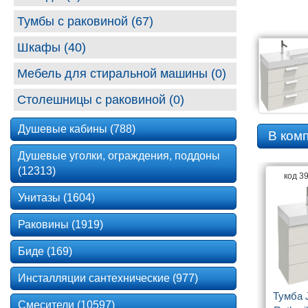
Тумбы с раковиной (67)
Шкафы (40)
Мебель для стиральной машины (0)
Столешницы с раковиной (0)
Душевые кабины (788)
В ком
Душевые уголки, ограждения, поддоны
(12313)
код 3
Унитазы (1604)
Раковины (1919)
Биде (169)
Инсталляции сантехнические (977)
Тумба J
Смесители (10597)