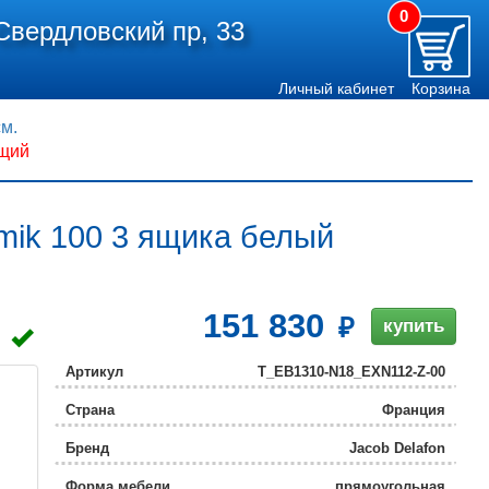
0
Свердловский пр, 33
Личный кабинет
Корзина
см.
ящий
hmik 100 3 ящика белый
151 830
купить
Артикул
T_EB1310-N18_EXN112-Z-00
Страна
Франция
Бренд
Jacob Delafon
Форма мебели
прямоугольная