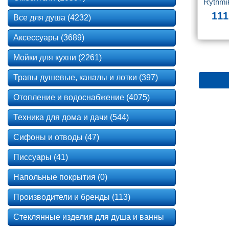
Rythmi
111
Все для душа (4232)
Аксессуары (3689)
Мойки для кухни (2261)
Трапы душевые, каналы и лотки (397)
Отопление и водоснабжение (4075)
Техника для дома и дачи (544)
Сифоны и отводы (47)
Писсуары (41)
Напольные покрытия (0)
Производители и бренды (113)
Стеклянные изделия для душа и ванны