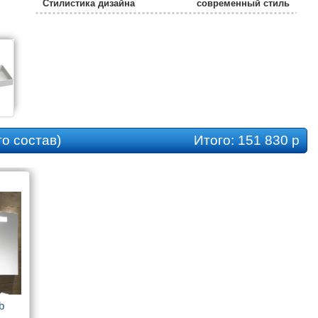
Стилистика дизайна
современный стиль
Монтаж
подвесной
Гарантия
5 лет
Бельевая корзина
нет
Цвет мебели
белый
Отверстия под смеситель
на 1 отверстие
о состав)
Итого:
151 830 р
Возможность установки над стир. машиной
нет
Коллекция
Rythmik
 