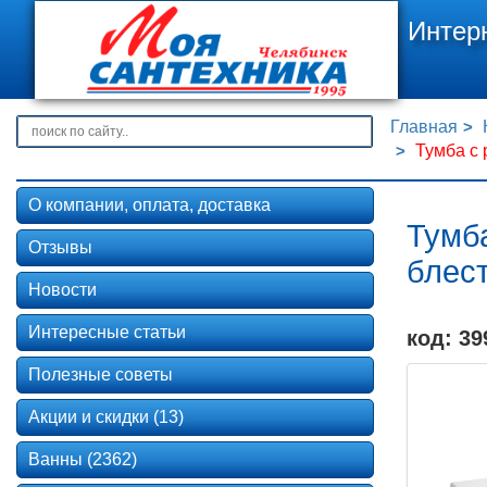
Интер
Главная
Тумба с 
О компании, оплата, доставка
Тумба
Отзывы
блес
Новости
Интересные статьи
код: 39
Полезные советы
Акции и скидки (13)
Ванны (2362)