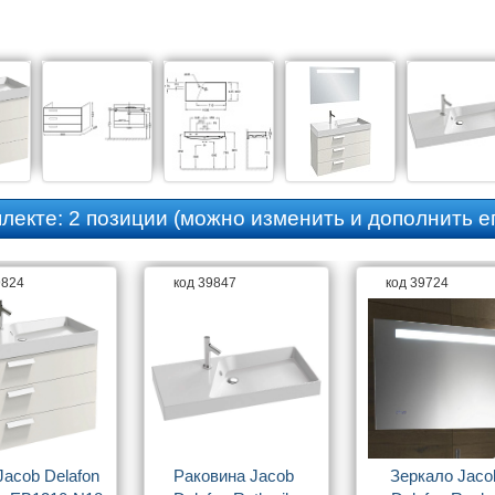
плекте:
2 позиции
(можно изменить и дополнить ег
9824
код 39847
код 39724
acob Delafon 
Раковина Jacob 
Зеркало Jacob