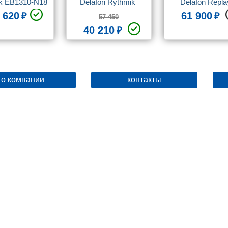
k EB1310-N18
Delafon Rythmik 
Delafon Replay
EXN112-Z 100 см
EB1161 100 см 
 620
61 900
57 450
часами
40 210
о компании
контакты