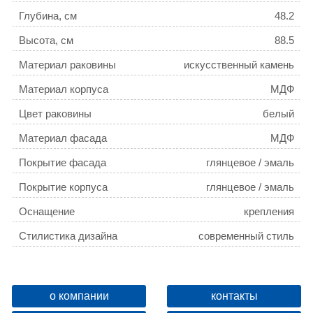
Глубина, см
48.2
Высота, см
88.5
Материал раковины
искусственный камень
Материал корпуса
МДФ
Цвет раковины
белый
Материал фасада
МДФ
Покрытие фасада
глянцевое / эмаль
Покрытие корпуса
глянцевое / эмаль
Оснащение
крепления
Стилистика дизайна
современный стиль
Монтаж
напольный
Бельевая корзина
нет
о компании
контакты
Цвет мебели
белый