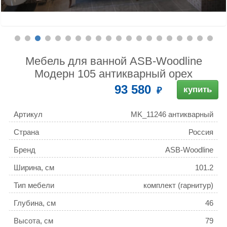
Мебель для ванной ASB-Woodline
Модерн 105 антикварный орех
93 580
купить
Артикул
MK_11246 антикварный
орех_21360_11231
Страна
Россия
Антикварный Орех
Бренд
ASB-Woodline
Ширина, см
101.2
Тип мебели
комплект (гарнитур)
Глубина, см
46
Высота, см
79